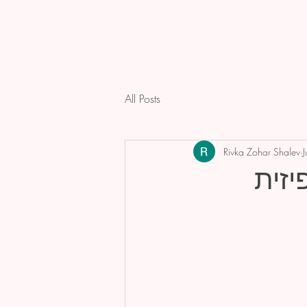
All Posts
Rivka Zohar Shalev
יזית