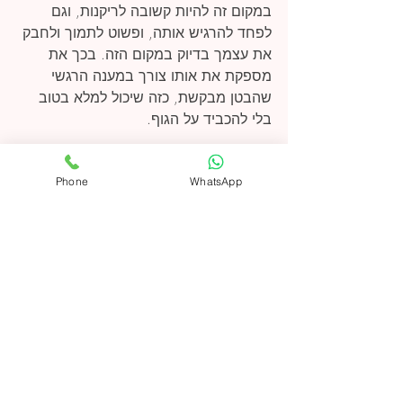
במקום זה להיות קשובה לריקנות, וגם 
לפחד להרגיש אותה, ופשוט לתמוך ולחבק 
את עצמך בדיוק במקום הזה. בכך את 
מספקת את אותו צורך במענה הרגשי 
שהבטן מבקשת, כזה שיכול למלא בטוב 
בלי להכביד על הגוף.
שמחתי לשוחח מוזמנת לדבר איתי בעת 
הצורך אני פה תמיד בשבילך..
Phone
WhatsApp
Recent Posts
See All