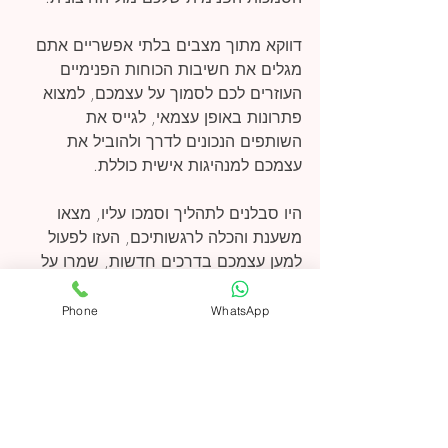
דווקא מתוך מצבים בלתי אפשריים אתם 
מגלים את חשיבות הכוחות הפנימיים 
העוזרים לכם לסמוך על עצמכם, למצוא 
פתרונות באופן עצמאי, לגייס את 
השותפים הנכונים לדרך ולהוביל את 
עצמכם למנהיגות אישית כוללת.
היו סבלנים לתהליך וסמכו עליו, מצאו 
משענת והכלה לרגשותיכם, העזו לפעול 
למען עצמכם בדרכים חדשות, שמרו על 
תדר גבוה ולב פתוח שיתמכו בכם לאורך 
כל הדרך, אתכם תמיד היו ברוכים🌟
Phone
WhatsApp
מועצות האור